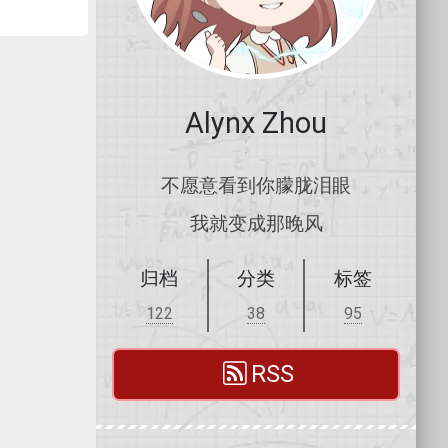
Alynx Zhou
不愿意看到你朦胧泪眼
我就变成那晚风
归档
分类
标签
122
38
95
RSS