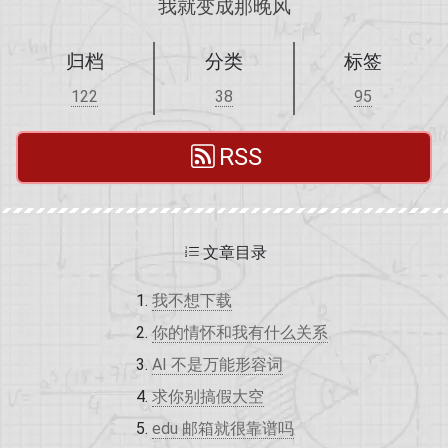
我就变成那晚风
归档
分类
标签
122
38
95
RSS
文章目录
我不想下载
你的情怀和我有什么关系
AI 不是万能形容词
求你别搞假大空
edu 邮箱就很靠谱吗