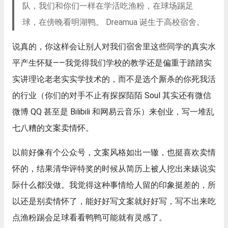
队，我们和你们一样在学活吃渔粉，在球场踢足
球，在傍晚看明湖鸭。 Dreamua 诞生于高校宿舍。
说真的，你这样会让别人对我们宿舍里这些同学的真实水
平产生怀疑——我觉得我们学校的教学还是偏重于踏踏实
实讲理论老老实实学技术的，而不是选个厮杀的你死我活
的行业（你们的对手不止有探探陌陌 Soul 其实还有微信
微博 QQ 甚至是 Bilibili 和网易云音乐）来创业，写一堆乱
七八糟的文案卖情怀。
以前好像有个公众号，文案风格如出一辙，也挺喜欢卖情
怀的，结果清华评特奖的时候从简历上被人挖出来婊说实
际什么都没做。我觉得这种事情给人留的印象挺差的，所
以还是别卖情怀了，能好好写文案就好好写，写不出来吃
点渔粉踢会足球看看鸭鸭可能就有灵感了。