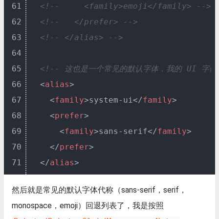
61
<!--     <family>emoji</family> -->
62
<!--   </prefer> -->
63
<!-- </alias> -->
64
65
<!-- 这也是一个常见的默认字体，我的 UI 字体
66
<
alias
>
67
<
family
>
system-ui
</
family
>
68
<
prefer
>
69
<
family
>
sans-serif
</
family
>
70
</
prefer
>
71
</
alias
>
然后就是常见的默认字体代称（sans-serif，serif，
monospace，emoji）回退列表了，我是按照