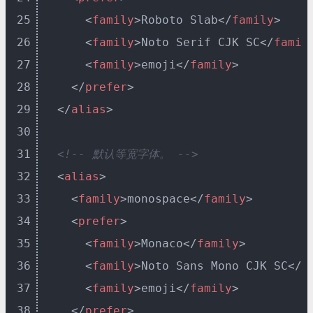
25
<
family
>
Roboto Slab
</
family
>
26
<
family
>
Noto Serif CJK SC
</
famil
27
<
family
>
emoji
</
family
>
28
</
prefer
>
29
</
alias
>
30
31
<!-- 默认等宽字体。 -->
32
<
alias
>
33
<
family
>
monospace
</
family
>
34
<
prefer
>
35
<
family
>
Monaco
</
family
>
36
<
family
>
Noto Sans Mono CJK SC
</
f
37
<
family
>
emoji
</
family
>
38
</
prefer
>