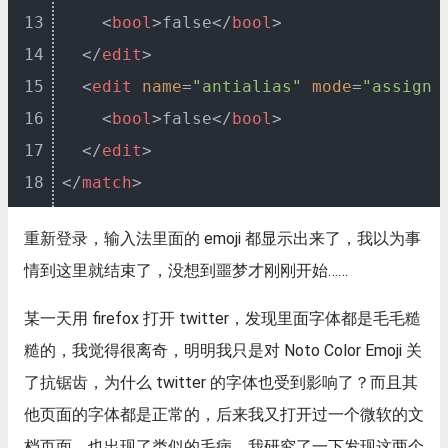
13
<
bool
>
false
</
bool
>
14
</
edit
>
15
<
edit
name
=
"antialias"
mode
=
"assign"
16
<
bool
>
false
</
bool
>
17
</
edit
>
18
</
match
>
重新登录，输入法里面的 emoji 都显示出来了，我以为事
情到这里就结束了，没想到噩梦才刚刚开始……
某一天用 firefox 打开 twitter，发现里面字体都是毛毛糙
糙的，我觉得很离奇，明明我只是对 Noto Color Emoji 关
了抗锯齿，为什么 twitter 的字体也受到影响了？而且其
他页面的字体都是正常的，后来我又打开过一个微软的文
档页面，也出现了类似的毛病。我研究了一下发现这两个