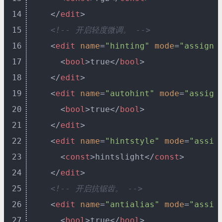
14
</
edit
>
15
<!-- 开启轻度微调。 -->
16
<
edit
name
=
"hinting"
mode
=
"assign"
17
<
bool
>
true
</
bool
>
18
</
edit
>
19
<
edit
name
=
"autohint"
mode
=
"assign
20
<
bool
>
true
</
bool
>
21
</
edit
>
22
<
edit
name
=
"hintstyle"
mode
=
"assig
23
<
const
>
hintslight
</
const
>
24
</
edit
>
25
<!-- 开启抗锯齿。 -->
26
<
edit
name
=
"antialias"
mode
=
"assig
27
<
bool
>
true
</
bool
>