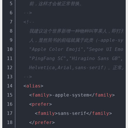
5
    前，这样才会被正常替换。

6
  -->
7
<!--

8
    我建议这个世界新增一种物种叫苹果人，即打开
9
    人，显然简书的前端就属于此类（-apple-system,
10
    "Apple Color Emoji","Segoe UI Emoji
11
    "PingFang SC","Hiragino Sans GB","M
12
    Helvetica,Arial,sans-serif）。正常
13
  -->
14
<
alias
>
15
<
family
>
-apple-system
</
family
>
16
<
prefer
>
17
<
family
>
sans-serif
</
family
>
18
</
prefer
>