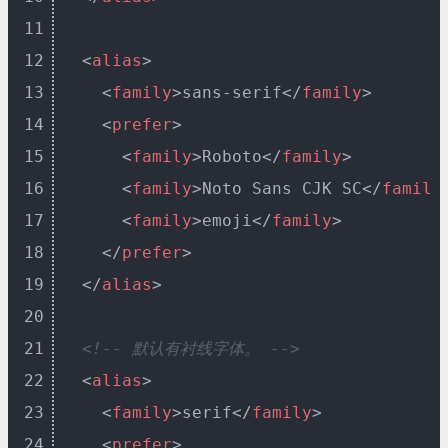
11
12
<
alias
>
13
<
family
>
sans-serif
</
family
>
14
<
prefer
>
15
<
family
>
Roboto
</
family
>
16
<
family
>
Noto Sans CJK SC
</
family
17
<
family
>
emoji
</
family
>
18
</
prefer
>
19
</
alias
>
20
21
<!-- 默认有衬线字体。 -->
22
<
alias
>
23
<
family
>
serif
</
family
>
24
<
prefer
>