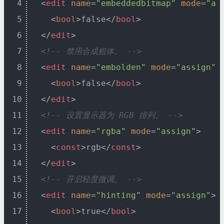
4
<
edit
name
=
"embeddedbitmap"
mode
=
"as
5
<
bool
>
false
</
bool
>
6
</
edit
>
7
<!-- 禁用合成粗体。 -->
8
<
edit
name
=
"embolden"
mode
=
"assign"
>
9
<
bool
>
false
</
bool
>
10
</
edit
>
11
<!-- 设置显示器为 RGB 排列。 -->
12
<
edit
name
=
"rgba"
mode
=
"assign"
>
13
<
const
>
rgb
</
const
>
14
</
edit
>
15
<!-- 开启轻度微调。 -->
16
<
edit
name
=
"hinting"
mode
=
"assign"
>
17
<
bool
>
true
</
bool
>