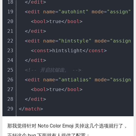
18
</
edit
>
19
<
edit
name
=
"autohint"
mode
=
"assign"
>
20
<
bool
>
true
</
bool
>
21
</
edit
>
22
<
edit
name
=
"hintstyle"
mode
=
"assign"
23
<
const
>
hintslight
</
const
>
24
</
edit
>
25
<!-- 开启抗锯齿。 -->
26
<
edit
name
=
"antialias"
mode
=
"assign"
27
<
bool
>
true
</
bool
>
28
</
edit
>
29
</
match
>
那我觉得针对 Noto Color Emoji 关掉这几个选项就行了，
正好这个 bug 下面就有人提供了配置：