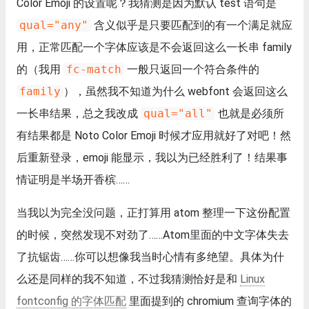
Color Emoji 的设置呢？我猜测是因为默认 test 语句是
qual="any"
含义似乎是只要匹配到的有一个满足就应
用，正常匹配一个字体应该是不会返回这么一长串 family
的（我用
fc-match
一般只返回一个符合条件的
family
），虽然我不知道为什么 webfont 会返回这么
一长串结果，总之我改成
qual="all"
也就是必须所
有结果都是 Noto Color Emoji 时候才应用就好了对吧！然
后重新登录，emoji 能显示，我以为已经胜利了！结果事
情证明是半场开香槟……
当我以为完全没问题，正打算用 atom 整理一下这份配置
的时候，突然发现不对劲了……Atom里面的中文字体失去
了抗锯齿……你可以想像我当时心情有多绝望。具体为什
么还是同样的我不知道，不过我猜测恰好是和
Linux
fontconfig 的字体匹配
里面提到的 chromium 查询字体的