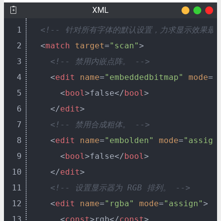
XML
1
<!-- 针对所有字体的默认设置，力求显示效果最好
2
<
match
target
=
"scan"
>
3
<!-- 禁用内嵌点阵。 -->
4
<
edit
name
=
"embeddedbitmap"
mode
=
"
5
<
bool
>
false
</
bool
>
6
</
edit
>
7
<!-- 禁用合成粗体。 -->
8
<
edit
name
=
"embolden"
mode
=
"assign
9
<
bool
>
false
</
bool
>
10
</
edit
>
11
<!-- 设置显示器为 RGB 排列。 -->
12
<
edit
name
=
"rgba"
mode
=
"assign"
>
13
<
const
>
rgb
</
const
>