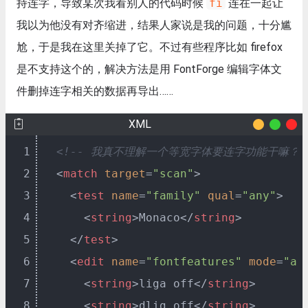
持连字，导致某次我看别人的代码时候
fi
连在一起让
我以为他没有对齐缩进，结果人家说是我的问题，十分尴
尬，于是我在这里关掉了它。不过有些程序比如 firefox
是不支持这个的，解决方法是用 FontForge 编辑字体文
件删掉连字相关的数据再导出……
XML
1
<!-- 我真不理解一个等宽字体要连字功能干嘛？故
2
<
match
target
=
"scan"
>
3
<
test
name
=
"family"
qual
=
"any"
>
4
<
string
>
Monaco
</
string
>
5
</
test
>
6
<
edit
name
=
"fontfeatures"
mode
=
"ap
7
<
string
>
liga off
</
string
>
8
<
string
>
dlig off
</
string
>