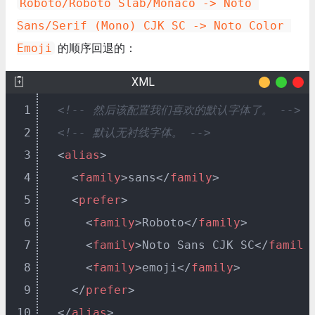
Roboto/Roboto Slab/Monaco -> Noto 
Sans/Serif (Mono) CJK SC -> Noto Color 
Emoji
的顺序回退的：
XML
1
<!-- 然后该配置我们喜欢的默认字体了。 -->
2
<!-- 默认无衬线字体。 -->
3
<
alias
>
4
<
family
>
sans
</
family
>
5
<
prefer
>
6
<
family
>
Roboto
</
family
>
7
<
family
>
Noto Sans CJK SC
</
family
8
<
family
>
emoji
</
family
>
9
</
prefer
>
10
</
alias
>