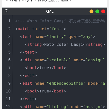
XML
1
<!-- Noto Color Emoji 不支持开启抗锯
2
<
match
target
=
"font"
>
3
<
test
name
=
"family"
qual
=
"any"
>
4
<
string
>
Noto Color Emoji
</
string
>
5
</
test
>
6
<
edit
name
=
"scalable"
mode
=
"assign"
>
7
<
bool
>
true
</
bool
>
8
</
edit
>
9
<
edit
name
=
"embeddedbitmap"
mode
=
"as
10
<
bool
>
true
</
bool
>
11
</
edit
>
12
<
edit
name
=
"hinting"
mode
=
"assign"
>