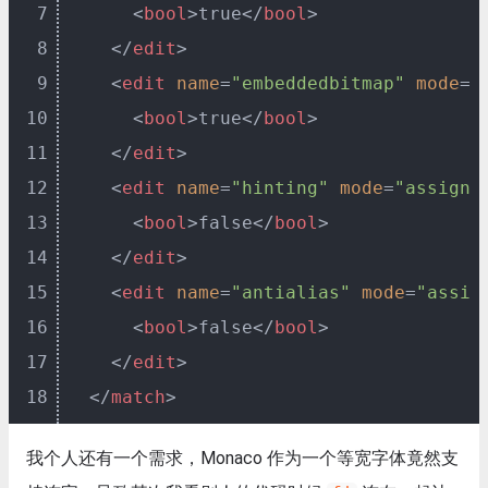
7
<
bool
>
true
</
bool
>
8
</
edit
>
9
<
edit
name
=
"embeddedbitmap"
mode
=
"
10
<
bool
>
true
</
bool
>
11
</
edit
>
12
<
edit
name
=
"hinting"
mode
=
"assign"
13
<
bool
>
false
</
bool
>
14
</
edit
>
15
<
edit
name
=
"antialias"
mode
=
"assig
16
<
bool
>
false
</
bool
>
17
</
edit
>
18
</
match
>
我个人还有一个需求，Monaco 作为一个等宽字体竟然支