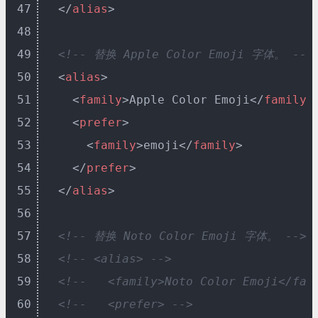
47
</
alias
>
48
49
<!-- 替换 Apple Color Emoji 字体。 -->
50
<
alias
>
51
<
family
>
Apple Color Emoji
</
family
>
52
<
prefer
>
53
<
family
>
emoji
</
family
>
54
</
prefer
>
55
</
alias
>
56
57
<!-- 替换 Noto Color Emoji 字体。 -->
58
<!-- <alias> -->
59
<!--   <family>Noto Color Emoji</fam
60
<!--   <prefer> -->