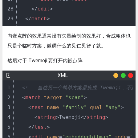
28
</
edit
>
29
</
match
>
内嵌点阵的效果通常没有矢量绘制的效果好，合成粗体也
只是个临时方案，微调什么的见仁见智了就。
然后对于 Twemoji 要打开内嵌点阵：
XML
1
<!-- 当然另一个简单方案是换成 Twemoji，不过
2
<
match
target
=
"scan"
>
3
<
test
name
=
"family"
qual
=
"any"
>
4
<
string
>
Twemoji
</
string
>
5
</
test
>
6
<
edit
name
=
"embeddedbitmap"
mode
=
"a