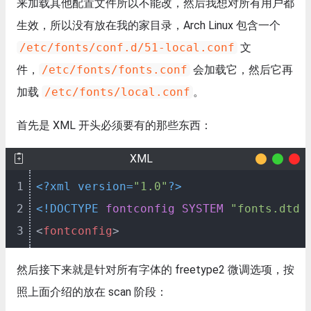
来加载其他配置文件所以不能改，然后我想对所有用户都
生效，所以没有放在我的家目录，Arch Linux 包含一个
/etc/fonts/conf.d/51-local.conf
文
件，
/etc/fonts/fonts.conf
会加载它，然后它再
加载
/etc/fonts/local.conf
。
首先是 XML 开头必须要有的那些东西：
XML
1
<?xml version=
"1.0"
?>
2
<!DOCTYPE 
fontconfig
SYSTEM
"fonts.dtd"
3
<
fontconfig
>
然后接下来就是针对所有字体的 freetype2 微调选项，按
照上面介绍的放在 scan 阶段：