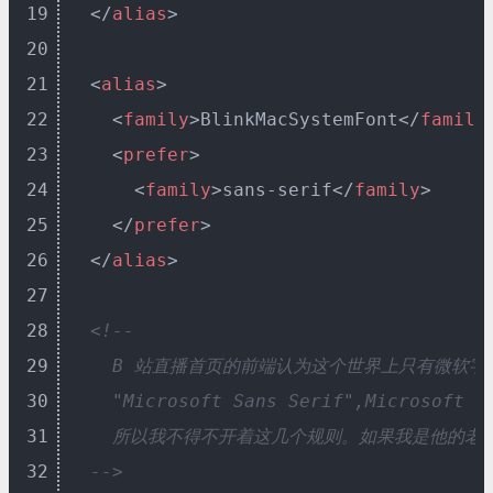
19
</
alias
>
20
21
<
alias
>
22
<
family
>
BlinkMacSystemFont
</
family
23
<
prefer
>
24
<
family
>
sans-serif
</
family
>
25
</
prefer
>
26
</
alias
>
27
28
<!--

29
    B 站直播首页的前端认为这个世界上只有微软字体（Ari
30
    "Microsoft Sans Serif",Microsoft
31
    所以我不得不开着这几个规则。如果我是他的老
32
  -->