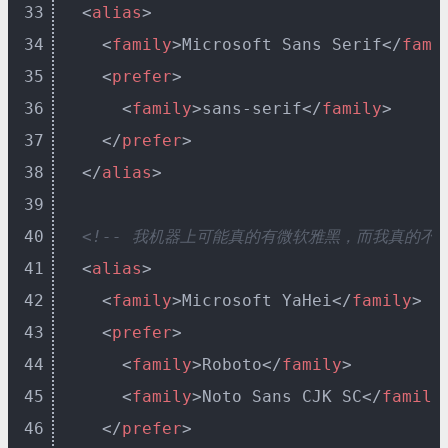
33
<
alias
>
34
<
family
>
Microsoft Sans Serif
</
fami
35
<
prefer
>
36
<
family
>
sans-serif
</
family
>
37
</
prefer
>
38
</
alias
>
39
40
<!-- 我机器上可能真的有微软雅黑，而我真的不
41
<
alias
>
42
<
family
>
Microsoft YaHei
</
family
>
43
<
prefer
>
44
<
family
>
Roboto
</
family
>
45
<
family
>
Noto Sans CJK SC
</
family
46
</
prefer
>