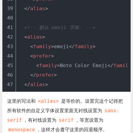
39
</
alias
>
40
41
<!-- 默认 emoji 字体。 -->
42
<
alias
>
43
<
family
>
emoji
</
family
>
44
<
prefer
>
45
<
family
>
Noto Color Emoji
</
family
46
</
prefer
>
47
</
alias
>
这里的写法和
<alias>
是等价的。设置完这个记得把
所有软件的自定义字体设置里面无衬线设置为
sans-
serif
，有衬线设置为
serif
，等宽设置为
monospace
，这样才会遵守这里的回退顺序。