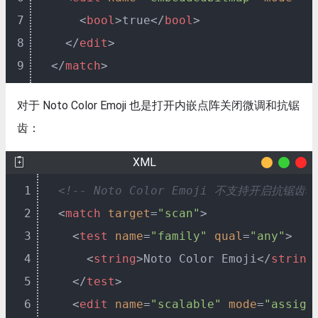
7
<
bool
>
true
</
bool
>
8
</
edit
>
9
</
match
>
对于 Noto Color Emoji 也是打开内嵌点阵关闭微调和抗锯
齿：
XML
1
<!-- Noto Color Emoji 不支持开启
2
<
match
target
=
"scan"
>
3
<
test
name
=
"family"
qual
=
"any"
>
4
<
string
>
Noto Color Emoji
</
string
5
</
test
>
6
<
edit
name
=
"scalable"
mode
=
"assign