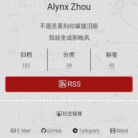
Alynx Zhou
不愿意看到你朦胧泪眼
我就变成那晚风
归档
分类
标签
122
38
95
RSS
社交链接
E-Mail
GitHub
Telegram
Bilibili