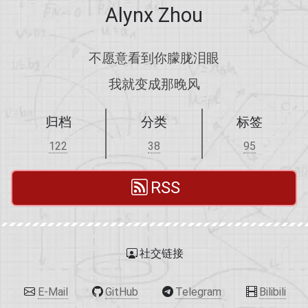
Alynx Zhou
不愿意看到你朦胧泪眼
我就变成那晚风
归档
分类
标签
122
38
95
RSS
社交链接
E-Mail
GitHub
Telegram
Bilibili