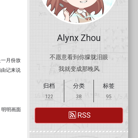
Alynx Zhou
不愿意看到你朦胧泪眼
是一月份放
我就变成那晚风
浦由记来说
归档
分类
标签
122
38
95
，明明画面
RSS