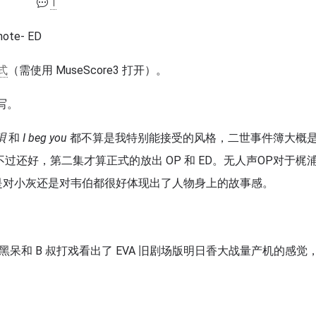
1
e- ED
式
（需使用 MuseScore3 打开）。
写。
唄
和
I beg you
都不算是我特别能接受的风格，二世事件簿大概
过还好，第二集才算正式的放出 OP 和 ED。无人声OP对于梶
管是对小灰还是对韦伯都很好体现出了人物身上的故事感。
 黑呆和 B 叔打戏看出了 EVA 旧剧场版明日香大战量产机的感觉