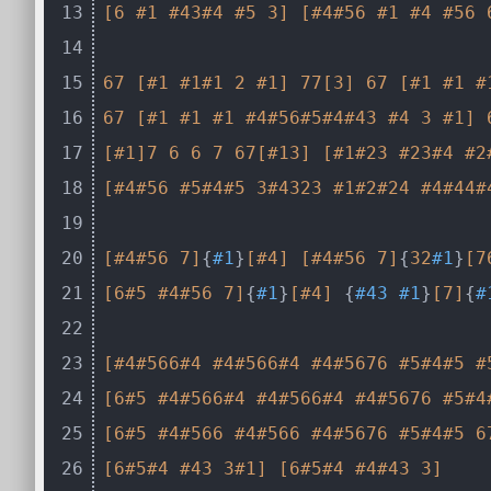
13
[6 #1 #43#4 #5 3]
[#4#56 #1 #4 #56 
14
15
67
[#1 #1#1 2 #1]
77
[3]
67
[#1 #1 #
16
67
[#1 #1 #1 #4#56#5#4#43 #4 3 #1]
17
[#1]
7
6
6
7
67
[#13]
[#1#23 #23#4 #2
18
[#4#56 #5#4#5 3#4323 #1#2#24 #4#44#
19
20
[#4#56 7]
{
#1
}
[#4]
[#4#56 7]
{
32
#1
}
[7
21
[6#5 #4#56 7]
{
#1
}
[#4]
 {
#43
#1
}
[7]
{
#
22
23
[#4#566#4 #4#566#4 #4#5676 #5#4#5 #
24
[6#5 #4#566#4 #4#566#4 #4#5676 #5#4
25
[6#5 #4#566 #4#566 #4#5676 #5#4#5 6
26
[6#5#4 #43 3#1]
[6#5#4 #4#43 3]