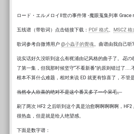
ロード・エルメロイⅡ世の事件簿 -魔眼蒐集列車 Grace not
五线谱（带歌词）点击链接下载：
PDF 格式
、
MSCZ 格
歌词参考自微博用户
@小蟲子的覺魂
。曲谱由我自己听
说实话好久没听到这么有梶浦由记风格的曲子了。
花の
了第一集，但我那时候坚守“不看新番”的原则错过了……不
根本不算什么难题，相对来说 ED 就更有惊喜了，不
当然令人欣喜的绝对不是这个番又多了一个呆毛。
刷了两次 HF2 之后听到这个真是治愈啊啊啊啊啊，HF2
很热血，但是就是给人绝望感。
下面是数字谱：