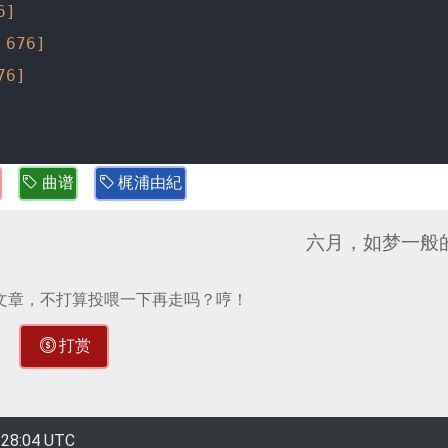
6]
 676]
76]
曲谱
梶浦由紀
六月，如梦一般
文章，不打算投喂一下再走吗？哼！
打赏
28:04 UTC