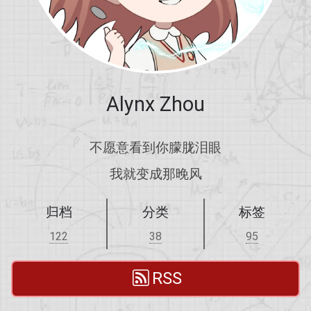
Alynx Zhou
不愿意看到你朦胧泪眼
我就变成那晚风
归档
分类
标签
122
38
95
RSS