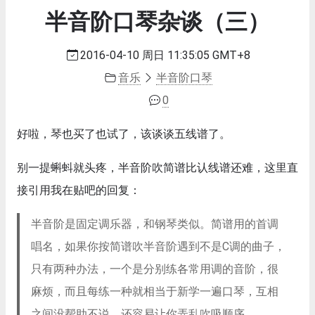
半音阶口琴杂谈（三）
2016-04-10 周日 11:35:05 GMT+8
音乐
半音阶口琴
0
好啦，琴也买了也试了，该谈谈五线谱了。
别一提蝌蚪就头疼，半音阶吹简谱比认线谱还难，这里直
接引用我在贴吧的回复：
半音阶是固定调乐器，和钢琴类似。简谱用的首调
唱名，如果你按简谱吹半音阶遇到不是C调的曲子，
只有两种办法，一个是分别练各常用调的音阶，很
麻烦，而且每练一种就相当于新学一遍口琴，互相
之间没帮助不说，还容易让你弄乱吹吸顺序。。。