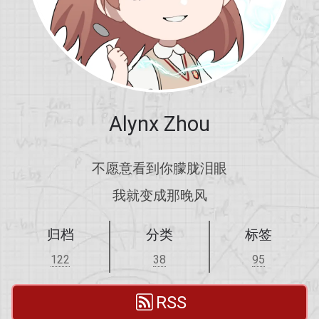
Alynx Zhou
不愿意看到你朦胧泪眼
我就变成那晚风
归档
分类
标签
122
38
95
RSS